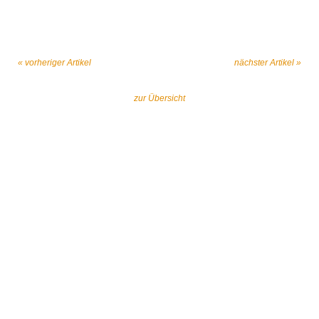
« vorheriger Artikel
nächster Artikel »
zur Übersicht
Gemeinsam gegen religiös begründeten
Extremismus