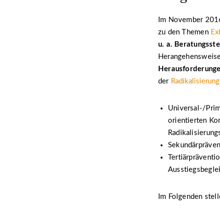
Im November 2016 
zu den Themen
Ex
u. a.
Beratungsstel
Herangehensweisen
Herausforderunge
der
Radikalisierun
Universal-/Pri
orientierten Ko
Radikalisierun
Sekundärprävent
Tertiärpräventi
Ausstiegsbeglei
Im Folgenden stell