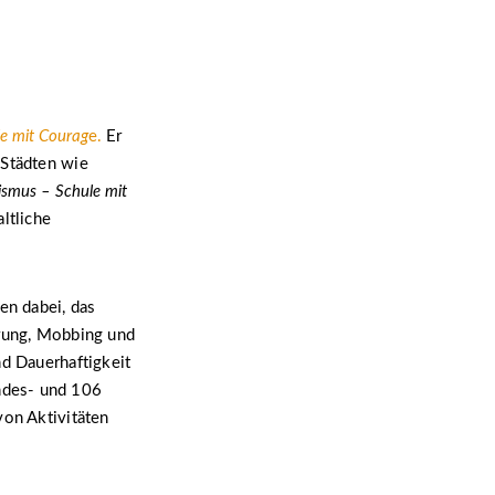
e mit Courag
e.
Er
 Städten wie
ismus – Schule mit
ltliche
en dabei, das
erung, Mobbing und
nd Dauerhaftigkeit
ndes- und 106
von Aktivitäten