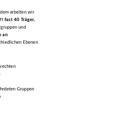
dem arbeiten wir
aft
fast 40 Träger,
lgruppen und
e an
schiedlichen Ebenen
nrechten
n
fährdeten Gruppen
e