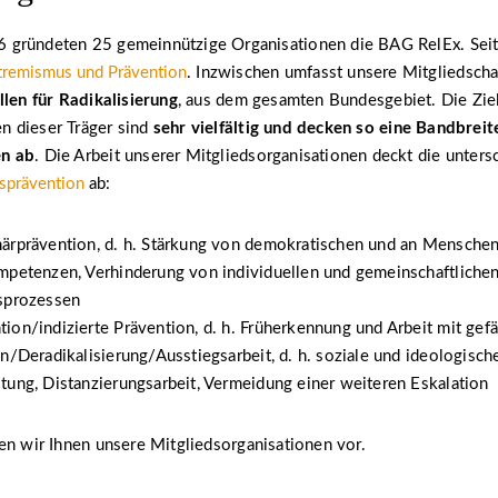
gründeten 25 gemeinnützige Organisationen die BAG RelEx. Seit
tremismus und Prävention
. Inzwischen umfasst unsere Mitgliedsch
len für Radikalisierung
, aus dem gesamten Bundesgebiet. Die Zie
 dieser Träger sind
sehr vielfältig und decken so eine Bandbreit
n ab
. Die Arbeit unserer Mitgliedsorganisationen deckt die unter
gsprävention
ab:
märprävention, d. h. Stärkung von demokratischen und an Mensche
mpetenzen, Verhinderung von individuellen und gemeinschaftliche
gsprozessen
ion/indizierte Prävention, d. h. Früherkennung und Arbeit mit ge
on/Deradikalisierung/Ausstiegsarbeit, d. h. soziale und ideologisch
tung, Distanzierungsarbeit, Vermeidung einer weiteren Eskalation
en wir Ihnen unsere Mitgliedsorganisationen vor.