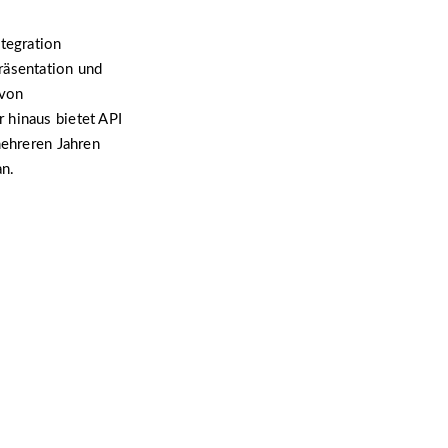
tegration
räsentation und
 von
 hinaus bietet API
mehreren Jahren
an.