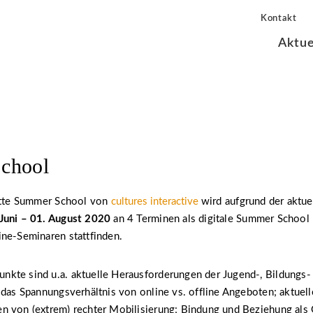
Kontakt
Aktue
chool
ritte Summer School von
cultures interactive
wird aufgrund der aktue
 Juni – 01. August 2020
an 4 Terminen als digitale Summer School 
ine-Seminaren stattfinden.
kte sind u.a. aktuelle Herausforderungen der Jugend-, Bildungs-
 das Spannungsverhältnis von online vs. offline Angeboten; aktue
n von (extrem) rechter Mobilisierung; Bindung und Beziehung als