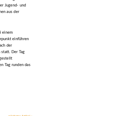
der Jugend- und
nen aus der
i einem
rpunkt einführen
ach der
statt. Der Tag
estellt
en Tag runden das