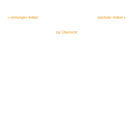
« vorheriger Artikel
nächster Artikel »
zur Übersicht
Gemeinsam gegen religiös begründeten
Extremismus