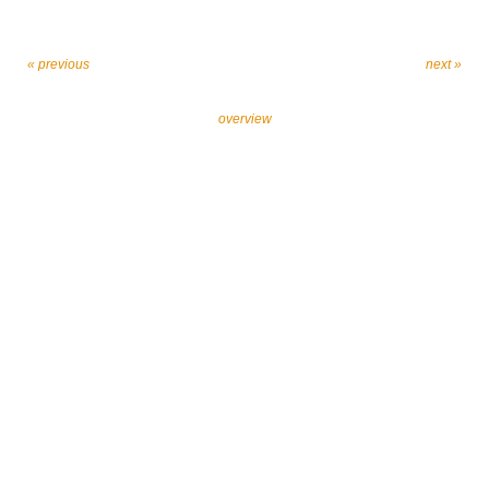
« previous
next »
overview
Let’s work together against religiously motivated
extremism