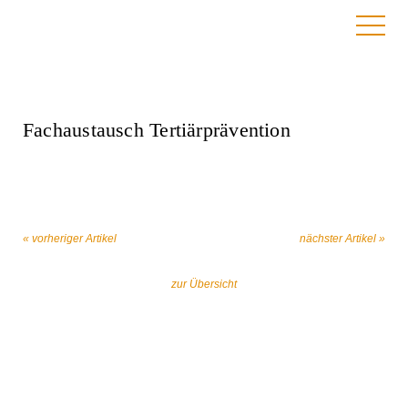
7. August 2023
Fachaustausch Tertiärprävention
« vorheriger Artikel
nächster Artikel »
zur Übersicht
Gemeinsam gegen religiös begründeten
Extremismus