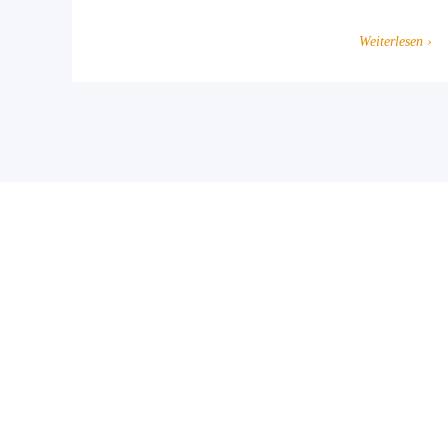
Weiterlesen ›
Gemeinsam gegen religiös begründ