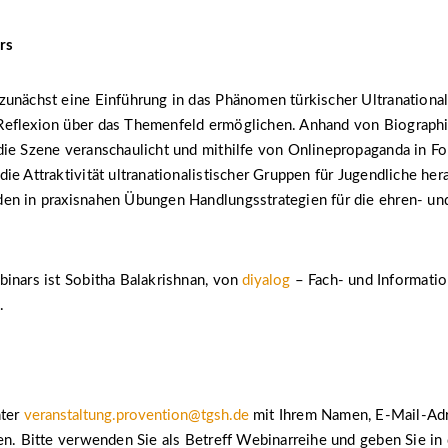
rs
zunächst eine Einführung in das Phänomen türkischer Ultranationa
eflexion über das Themenfeld ermöglichen. Anhand von Biograph
die Szene veranschaulicht und mithilfe von Onlinepropaganda in F
ie Attraktivität ultranationalistischer Gruppen für Jugendliche her
en in praxisnahen Übungen Handlungsstrategien für die ehren- un
inars ist Sobitha Balakrishnan, von
diyalog
– Fach- und Informatio
.
nter
veranstaltung.provention@tgsh.de
mit Ihrem Namen, E-Mail-Ad
en. Bitte verwenden Sie als Betreff Webinarreihe und geben Sie in 