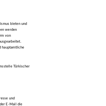
lismus bieten und
ien werden
orm von
ausgearbeitet.
d hauptamtliche
nsstelle Türkischer
resse und
der E-Mail die