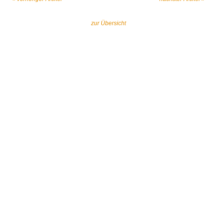
zur Übersicht
Gemeinsam gegen religiös begründeten
Extremismus