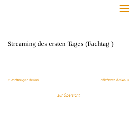
21. Juni 2023
Streaming des ersten Tages (Fachtag )
« vorheriger Artikel
nächster Artikel »
zur Übersicht
Gemeinsam gegen religiös begründeten
Extremismus