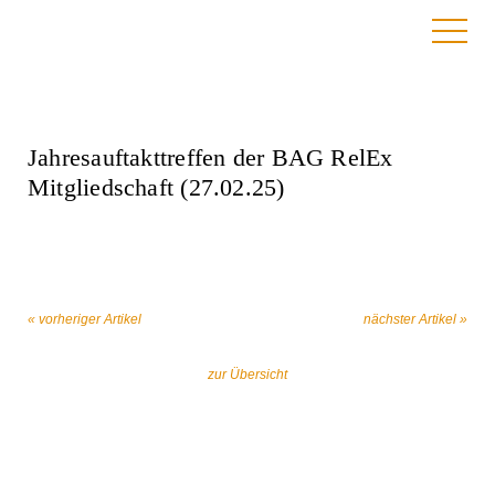
7. Januar 2025
Jahresauftakttreffen der BAG RelEx
Mitgliedschaft (27.02.25)
« vorheriger Artikel
nächster Artikel »
zur Übersicht
Gemeinsam gegen religiös begründeten
Extremismus