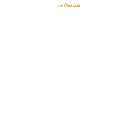
zur Übersicht
Gemeinsam gegen religiös begründeten
Extremismus