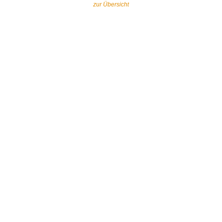
zur Übersicht
Gemeinsam gegen religiös begründeten
Extremismus