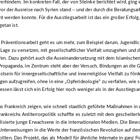
hindern. Im konkreten Fall, der von Steinke berichtet wird, ging
or der Ausreise nach Syrien stand – und der durch die Beratungsar
t werden konnte. Für die Ausstiegsarbeit ist das ein großer Erfolg
getan ist.
n Präventionsarbeit geht es um mehr, zum Beispiel darum, Jugendli
Lage zu versetzen, mit gesellschaftlicher Vielfalt umzugehen und di
fen. Dazu gehört auch die Auseinandersetzung mit dem Islamischen
Propaganda, im Zentrum steht aber der Versuch, Bindungen an die G
tsein für innergesellschaftliche und innerreligiöse Vielfalt zu för
en aufzugreifen, ohne in eine „Opferideologie“ zu verfallen, wie s
essen lässt sich ein Erfolg hier noch weniger als in der Ausstiegsar
s Frankreich zeigen, wie schnell staatlich geführte Maßnahmen in 
ankreichs Antiterrorpolitik schaffte es zuletzt mit dem gescheitert
kalisierte junge Erwachsene in die internationalen Medien. Die Bew
Unterweisungen in die Werte der französischen Revolution auf de
llten. Das Projekt, das als Modell für ähnliche Internate in ganz F