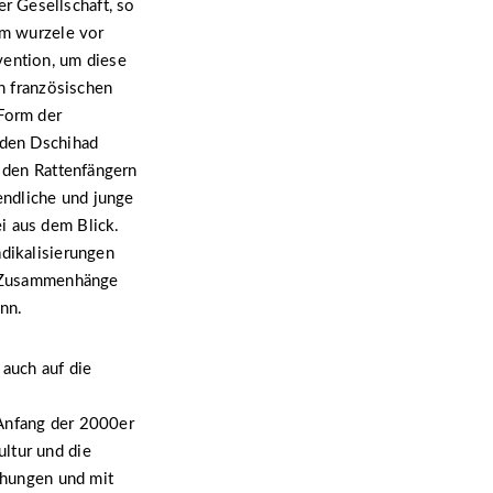
r Gesellschaft, so
em wurzele vor
vention, um diese
in französischen
 Form der
 den Dschihad
, den Rattenfängern
endliche und junge
i aus dem Blick.
adikalisierungen
he Zusammenhänge
nn.
 auch auf die
 Anfang der 2000er
ltur und die
ichungen und mit