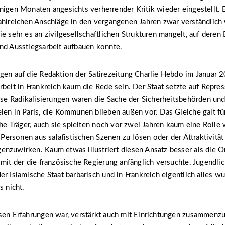
nigen Monaten angesichts verherrender Kritik wieder eingestellt. 
ahlreichen Anschläge in den vergangenen Jahren zwar verständlich 
ie sehr es an zivilgesellschaftlichen Strukturen mangelt, auf deren
nd Ausstiegsarbeit aufbauen konnte.
ägen auf die Redaktion der Satirezeitung Charlie Hebdo im Januar
rbeit in Frankreich kaum die Rede sein. Der Staat setzte auf Repre
iöse Radikalisierungen waren die Sache der Sicherheitsbehörden und 
len in Paris, die Kommunen blieben außen vor. Das Gleiche galt fü
iche Träger, auch sie spielten noch vor zwei Jahren kaum eine Roll
e Personen aus salafistischen Szenen zu lösen oder der Attraktivität 
enzuwirken. Kaum etwas illustriert diesen Ansatz besser als die
 mit der die französische Regierung anfänglich versuchte, Jugendli
er Islamische Staat barbarisch und in Frankreich eigentlich alles wu
s nicht.
sen Erfahrungen war, verstärkt auch mit Einrichtungen zusammenzu