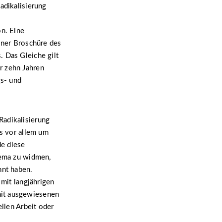
adikalisierung
n. Eine
einer Broschüre des
. Das Gleiche gilt
r zehn Jahren
gs- und
Radikalisierung
es vor allem um
de diese
hema zu widmen,
nnt haben.
 mit langjährigen
mit ausgewiesenen
ellen Arbeit oder