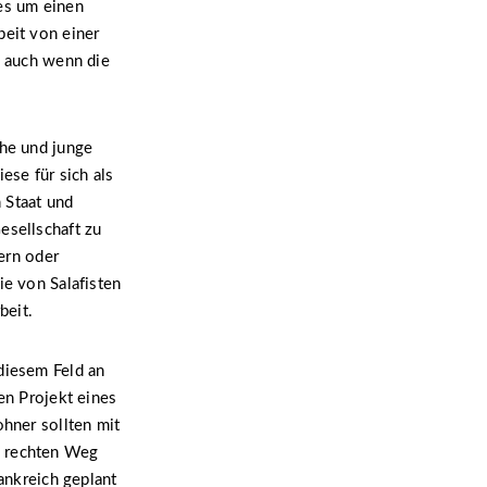
 es um einen
beit von einer
, auch wenn die
che und junge
ese für sich als
 Staat und
esellschaft zu
dern oder
ie von Salafisten
beit.
diesem Feld an
en Projekt eines
ohner sollten mit
n rechten Weg
rankreich geplant