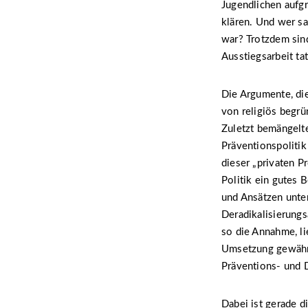
Jugendlichen aufg
klären. Und wer sa
war? Trotzdem sind
Ausstiegsarbeit ta
Die Argumente, die
von religiös begrü
Zuletzt bemängel
Präventionspolitik
dieser „privaten P
Politik ein gutes 
und Ansätzen unte
Deradikalisierungs
so die Annahme, li
Umsetzung gewährle
Präventions- und D
Dabei ist gerade di