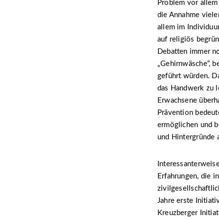
Problem vor allem
die Annahme vieler
allem im Individuu
auf religiös begrü
Debatten immer noc
„Gehirnwäsche“, be
geführt würden. Da
das Handwerk zu l
Erwachsene überhau
Prävention bedeute
ermöglichen und be
und Hintergründe 
Interessanterweise
Erfahrungen, die i
zivilgesellschaft
Jahre erste Initia
Kreuzberger Initia