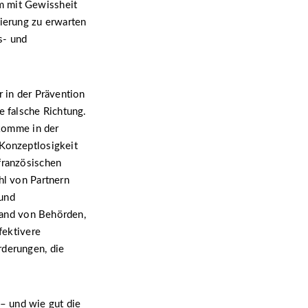
m mit Gewissheit
sierung zu erwarten
s- und
r in der Prävention
e falsche Richtung.
 komme in der
 Konzeptlosigkeit
französischen
hl von Partnern
 und
 Hand von Behörden,
fektivere
rderungen, die
 – und wie gut die