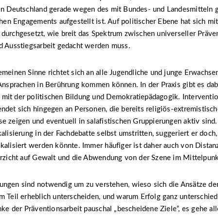
 in Deutschland gerade wegen des mit Bundes- und Landesmitteln 
chen Engagements aufgestellt ist. Auf politischer Ebene hat sich mit
durchgesetzt, wie breit das Spektrum zwischen universeller Präven
nd Ausstiegsarbeit gedacht werden muss.
emeinen Sinne richtet sich an alle Jugendliche und junge Erwachsen
 Ansprachen in Berührung kommen können. In der Praxis gibt es dab
mit der politischen Bildung und Demokratiepädagogik. Interventi
ndet sich hingegen an Personen, die bereits religiös-extremistisc
e zeigen und eventuell in salafistischen Gruppierungen aktiv sind.
kalisierung in der Fachdebatte selbst umstritten, suggeriert er doch
kalisiert werden könnte. Immer häufiger ist daher auch von Distan
erzicht auf Gewalt und die Abwendung von der Szene im Mittelpunk
ungen sind notwendig um zu verstehen, wieso sich die Ansätze de
m Teil erheblich unterscheiden, und warum Erfolg ganz unterschiedl
inke der Präventionsarbeit pauschal „bescheidene Ziele“, es gehe al