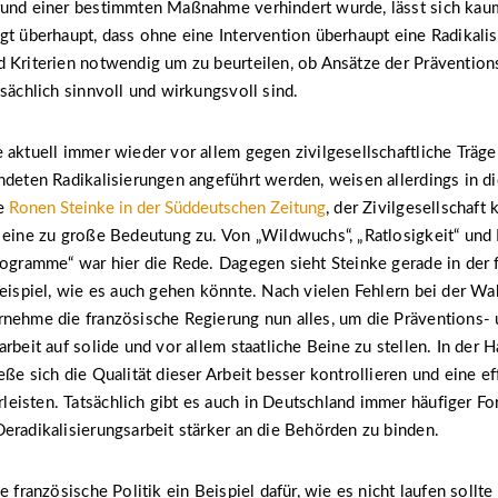
rund einer bestimmten Maßnahme verhindert wurde, lässt sich kau
gt überhaupt, dass ohne eine Intervention überhaupt eine Radikali
 Kriterien notwendig um zu beurteilen, ob Ansätze der Prävention
tsächlich sinnvoll und wirkungsvoll sind.
 aktuell immer wieder vor allem gegen zivilgesellschaftliche Träge
ndeten Radikalisierungen angeführt werden, weisen allerdings in di
te
Ronen Steinke in der Süddeutschen Zeitung
, der Zivilgesellschaft
 eine zu große Bedeutung zu. Von „Wildwuchs“, „Ratlosigkeit“ und
rogramme“ war hier die Rede. Dagegen sieht Steinke gerade in der 
Beispiel, wie es auch gehen könnte. Nach vielen Fehlern bei der Wa
rnehme die französische Regierung nun alles, um die Präventions-
arbeit auf solide und vor allem staatliche Beine zu stellen. In der
eße sich die Qualität dieser Arbeit besser kontrollieren und eine ef
isten. Tatsächlich gibt es auch in Deutschland immer häufiger Fo
eradikalisierungsarbeit stärker an die Behörden zu binden.
e französische Politik ein Beispiel dafür, wie es nicht laufen sollte