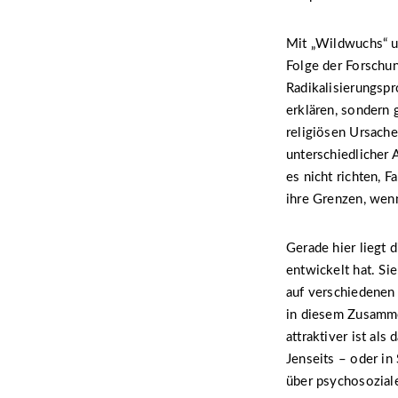
Mit „Wildwuchs“ un
Folge der Forschu
Radikalisierungsp
erklären, sondern 
religiösen Ursache
unterschiedlicher 
es nicht richten, 
ihre Grenzen, wenn
Gerade hier liegt 
entwickelt hat. Si
auf verschiedenen
in diesem Zusammen
attraktiver ist al
Jenseits – oder in
über psychosozial