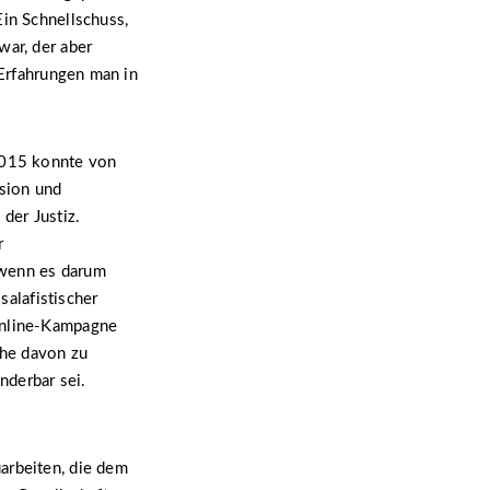
Ein Schnellschuss,
war, der aber
 Erfahrungen man in
 2015 konnte von
ssion und
der Justiz.
r
e wenn es darum
salafistischer
 Online-Kampagne
che davon zu
nderbar sei.
arbeiten, die dem