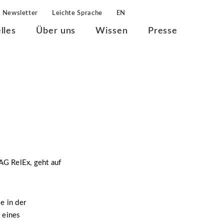
Newsletter
Leichte Sprache
EN
lles
Über uns
Wissen
Presse
AG RelEx, geht auf
e in der
 eines