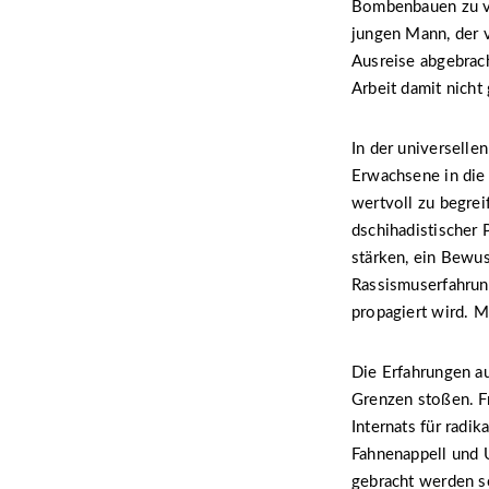
Bombenbauen zu ver
jungen Mann, der v
Ausreise abgebrach
Arbeit damit nicht 
In der universelle
Erwachsene in die 
wertvoll zu begrei
dschihadistischer 
stärken, ein Bewuss
Rassismuserfahrung
propagiert wird. M
Die Erfahrungen au
Grenzen stoßen. Fr
Internats für radi
Fahnenappell und 
gebracht werden so