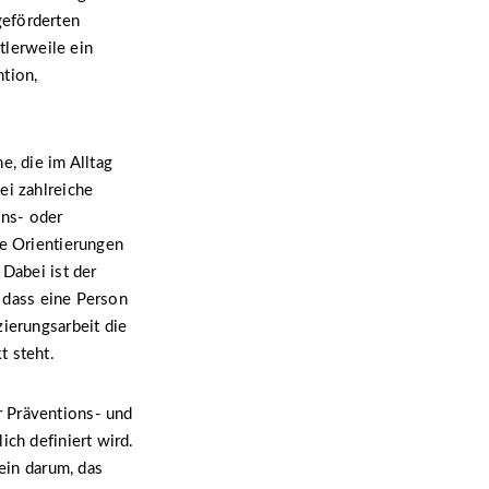
geförderten
tlerweile ein
tion,
e, die im Alltag
ei zahlreiche
ons- oder
he Orientierungen
 Dabei ist der
, dass eine Person
zierungsarbeit die
t steht.
r Präventions- und
ich definiert wird.
lein darum, das