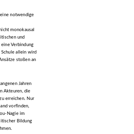
h eine notwendige
 nicht monokausal
litischen und
r eine Verbindung
 Schule allein wird
 Ansätze stoßen an
rgangenen Jahren
n Akteuren, die
u erreichen. Nur
land vorfinden,
Abou-Nagie im
itischer Bildung
ahmen.