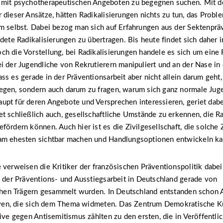
 mit psychotherapeutischen Angeboten zu begegnen suchen. Mit de
 dieser Ansätze, hätten Radikalisierungen nichts zu tun, das Probl
m selbst. Dabei bezog man sich auf Erfahrungen aus der Sektenprä
ndete Radikalisierungen zu übertragen. Bis heute findet sich daher 
h die Vorstellung, bei Radikalisierungen handele es sich um eine
i der Jugendliche von Rekrutierern manipuliert und an der Nase in
ss es gerade in der Präventionsarbeit aber nicht allein darum geht
egen, sondern auch darum zu fragen, warum sich ganz normale Jug
pt für deren Angebote und Versprechen interessieren, geriet dabe
t schließlich auch, gesellschaftliche Umstände zu erkennen, die R
fördern können. Auch hier ist es die Zivilgesellschaft, die solc
am ehesten sichtbar machen und Handlungsoptionen entwickeln ka
 verweisen die Kritiker der französischen Präventionspolitik dabei
n der Präventions- und Ausstiegsarbeit in Deutschland gerade von
lichen Trägern gesammelt wurden. In Deutschland entstanden schon
tiven, die sich dem Thema widmeten. Das Zentrum Demokratische Ku
tive gegen Antisemitismus zählten zu den ersten, die in Veröffentl