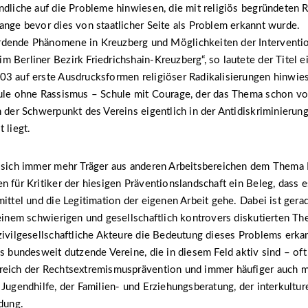
ndliche auf die Probleme hinwiesen, die mit religiös begründeten R
ange bevor dies von staatlicher Seite als Problem erkannt wurde.
dende Phänomene in Kreuzberg und Möglichkeiten der Interventio
 Berliner Bezirk Friedrichshain-Kreuzberg“, so lautete der Titel 
3 auf erste Ausdrucksformen religiöser Radikalisierungen hinwies
hule ohne Rassismus – Schule mit Courage, der das Thema schon vo
n der Schwerpunkt des Vereins eigentlich in der Antidiskriminierun
 liegt.
s sich immer mehr Träger aus anderen Arbeitsbereichen dem Thema 
n für Kritiker der hiesigen Präventionslandschaft ein Beleg, dass 
mittel und die Legitimation der eigenen Arbeit gehe. Dabei ist gera
 einem schwierigen und gesellschaftlich kontrovers diskutierten T
zivilgesellschaftliche Akteure die Bedeutung dieses Problems erka
es bundesweit dutzende Vereine, die in diesem Feld aktiv sind – oft
reich der Rechtsextremismusprävention und immer häufiger auch 
 Jugendhilfe, der Familien- und Erziehungsberatung, der interkultur
ldung.