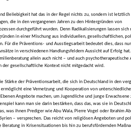
d Beliebigkeit hat das in der Regel nichts zu, sondern ist letztlic
ngen, die in den vergangenen Jahren zu den Hintergründen von
rozessen durchgeführt wurden. Denn Radikalisierungen lassen sich
gründen in einer Mischung aus individuellen, gesellschaftlichen, po
n. Für die Präventions- und Ausstiegsarbeit bedeutet dies, dass nu
Ansätze in verschiedenen Handlungsfeldern Aussicht auf Erfolg hat.
Familienberatung allein auch nicht – und auch psychotherapeutische
 der gesellschaftliche Kontext nicht mitgedacht wird.
die Stärke der Präventionsarbeit, die sich in Deutschland in den ve
e ermöglicht eine Vernetzung und Kooperation von unterschiedliche
 Ebenen Angebote machen, um Jugendliche und junge Erwachsene z
spiel kann man sie darin bestärken, dass das, was sie in Deutsch
s das, was ihnen Prediger wie Abu Wala, Pierre Vogel oder Ibrahim 
 Syrien – versprechen. Das reicht von religiösen Angeboten und pol
e Beratung in Krisensituationen bis hin zu berufsfördernden Maßn