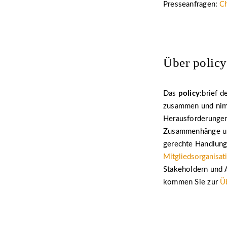
Presseanfragen:
Ch
Über policy
Das
policy
:brief 
zusammen und nimm
Herausforderunge
Zusammenhänge und 
gerechte Handlung
Mitgliedsorganisat
Stakeholdern und A
kommen Sie zur
Ü