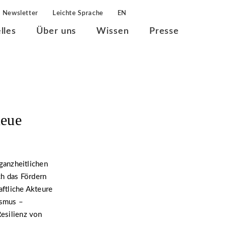
Newsletter
Leichte Sprache
EN
lles
Über uns
Wissen
Presse
neue
ganzheitlichen
ch das Fördern
ftliche Akteure
ismus –
Resilienz von