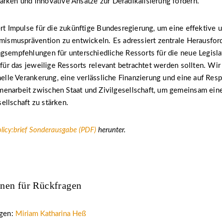
rken und innovative Ansätze zur Deradikalisierung fördern.
ert Impulse für die zukünftige Bundesregierung, um eine effektive u
emismusprävention zu entwickeln. Es adressiert zentrale Herausfo
gsempfehlungen für unterschiedliche Ressorts für die neue Legisl
r für das jeweilige Ressorts relevant betrachtet werden sollten. Wir
onelle Verankerung, eine verlässliche Finanzierung und eine auf Res
enarbeit zwischen Staat und Zivilgesellschaft, um gemeinsam ein
llschaft zu stärken.
licy:brief Sonderausgabe (PDF)
herunter.
nen für Rückfragen
agen:
Miriam Katharina Heß