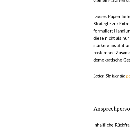
Gemeinschaften stä
Dieses Papier lief
Strategie zur Extr
formuliert Handlun
diese nicht als nu
stärkere instituti
basierende Zusamm
demokratische Gese
Laden Sie hier die
po
Ansprechperso
Inhaltliche Rückfr