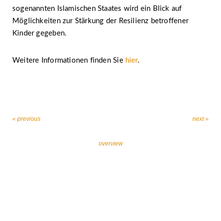
sogenannten Islamischen Staates wird ein Blick auf
Möglichkeiten zur Stärkung der Resilienz betroffener
Kinder gegeben.
Weitere Informationen finden Sie
hier
.
« previous
next »
overview
Let’s work together against religiously motivated
extremism