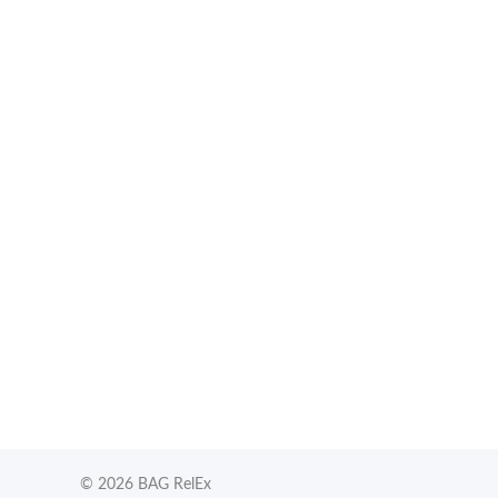
Gemeinsam gegen religiös begründ
© 2026 BAG RelEx