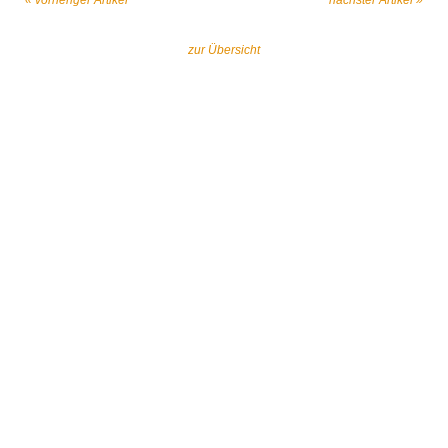
« vorheriger Artikel
nächster Artikel »
zur Übersicht
Gemeinsam gegen religiös begründeten
Extremismus