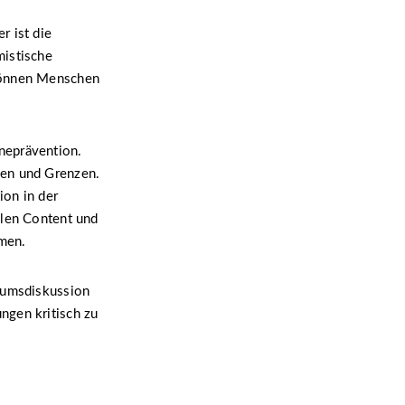
r ist die
mistische
 können Menschen
neprävention.
gen und Grenzen.
ion in der
llen Content und
men.
diumsdiskussion
ngen kritisch zu