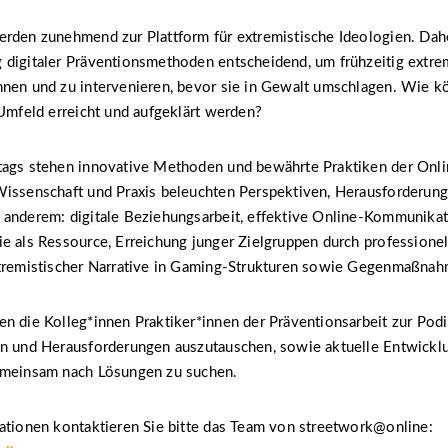
rden zunehmend zur Plattform für extremistische Ideologien. Dahe
 digitaler Präventionsmethoden entscheidend, um frühzeitig extre
nnen und zu intervenieren, bevor sie in Gewalt umschlagen. Wie
 Umfeld erreicht und aufgeklärt werden?
tags stehen innovative Methoden und bewährte Praktiken der Onli
Wissenschaft und Praxis beleuchten Perspektiven, Herausforderun
 anderem: digitale Beziehungsarbeit, effektive Online-Kommunikat
e als Ressource, Erreichung junger Zielgruppen durch professione
xtremistischer Narrative in Gaming-Strukturen sowie Gegenmaßnah
en die Kolleg*innen Praktiker*innen der Präventionsarbeit zur Po
en und Herausforderungen auszutauschen, sowie aktuelle Entwicklu
emeinsam nach Lösungen zu suchen.
ationen kontaktieren Sie bitte das Team von streetwork@online: