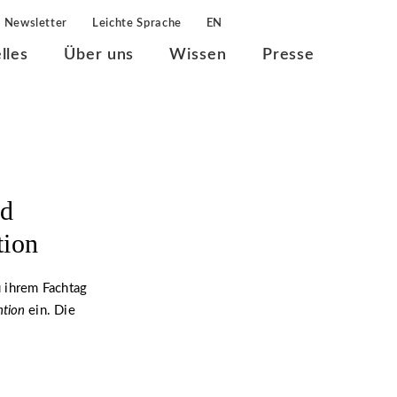
Newsletter
Leichte Sprache
EN
lles
Über uns
Wissen
Presse
nd
tion
u ihrem Fachtag
ntion
ein. Die