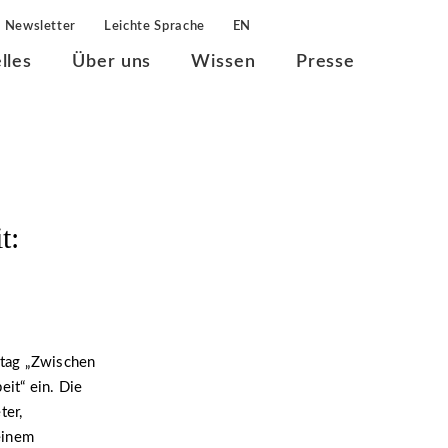
Newsletter
Leichte Sprache
EN
lles
Über uns
Wissen
Presse
t:
htag „Zwischen
eit“ ein. Die
ter,
einem