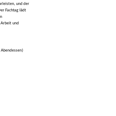
rleisten, und der
er Fachtag lädt
en
 Arbeit und
s Abendessen)