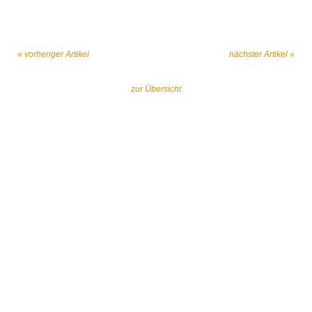
« vorheriger Artikel
nächster Artikel »
zur Übersicht
Gemeinsam gegen religiös begründeten
Extremismus