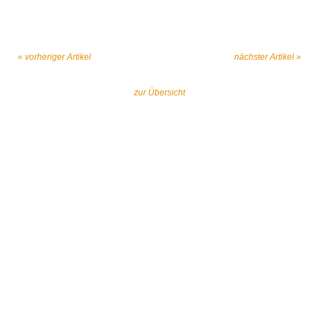
« vorheriger Artikel
nächster Artikel »
zur Übersicht
Gemeinsam gegen religiös begründeten
Extremismus