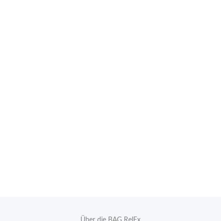
Über die BAG RelEx