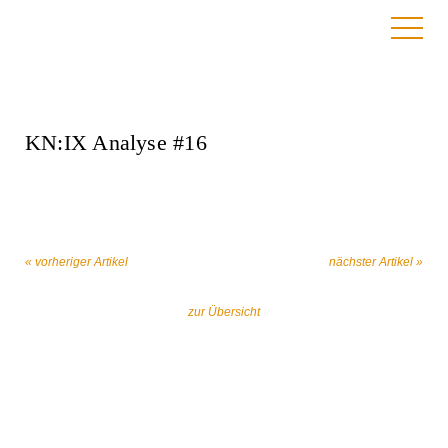
29. Oktober 2024
KN:IX Analyse #16
« vorheriger Artikel
nächster Artikel »
zur Übersicht
Gemeinsam gegen religiös begründeten
Extremismus