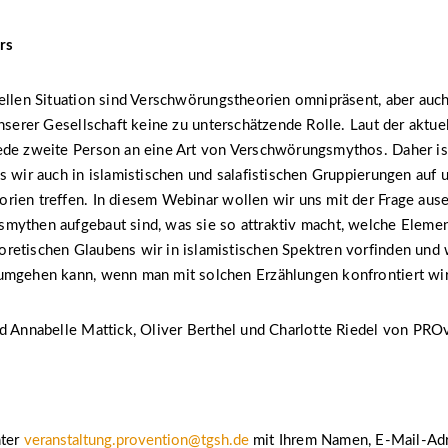
rs
ellen Situation sind Verschwörungstheorien omnipräsent, aber auc
unserer Gesellschaft keine zu unterschätzende Rolle. Laut der aktue
ede zweite Person an eine Art von Verschwörungsmythos. Daher ist
s wir auch in islamistischen und salafistischen Gruppierungen auf 
rien treffen. In diesem Webinar wollen wir uns mit der Frage aus
mythen aufgebaut sind, was sie so attraktiv macht, welche Eleme
retischen Glaubens wir in islamistischen Spektren vorfinden und 
umgehen kann, wenn man mit solchen Erzählungen konfrontiert wir
d Annabelle Mattick, Oliver Berthel und Charlotte Riedel von PRO
nter
veranstaltung.provention@tgsh.de
mit Ihrem Namen, E-Mail-Ad