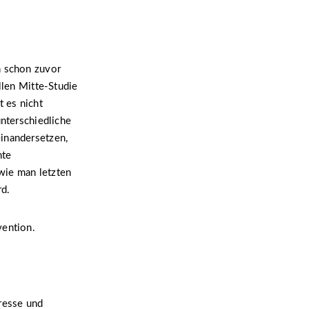
h schon zuvor
llen Mitte-Studie
 es nicht
unterschiedliche
einandersetzen,
nte
wie man letzten
d.
vention.
resse und