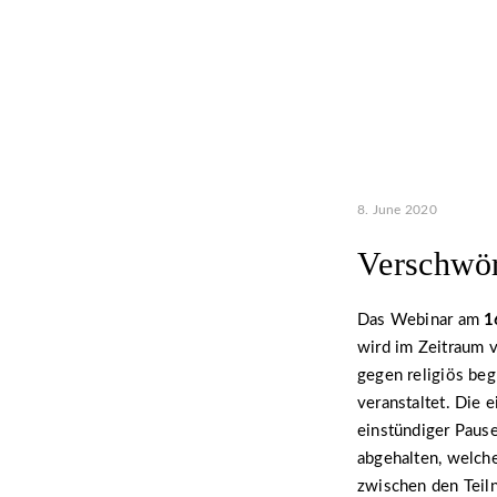
8. June 2020
Verschwör
Das Webinar am
1
wird im Zeitraum 
gegen religiös be
veranstaltet. Die 
einstündiger Paus
abgehalten, welche
zwischen den Teil