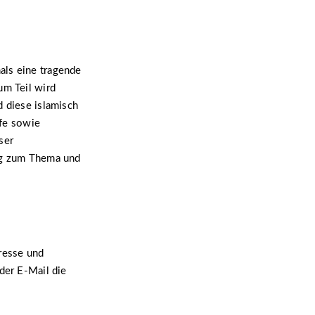
als eine tragende
um Teil wird
d diese islamisch
lfe sowie
ser
ung zum Thema und
resse und
der E-Mail die