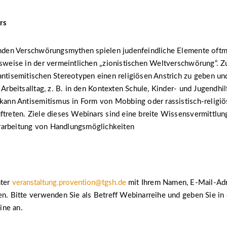
rs
renden Verschwörungsmythen spielen judenfeindliche Elemente oftm
lsweise in der vermeintlichen „zionistischen Weltverschwörung“. Z
antisemitischen Stereotypen einen religiösen Anstrich zu geben un
m Arbeitsalltag, z. B. in den Kontexten Schule, Kinder- und Jugendhi
 kann Antisemitismus in Form von Mobbing oder rassistisch-religiö
uftreten. Ziele dieses Webinars sind eine breite Wissensvermittl
arbeitung von Handlungsmöglichkeiten
nter
veranstaltung.provention@tgsh.de
mit Ihrem Namen, E-Mail-Ad
en. Bitte verwenden Sie als Betreff Webinarreihe und geben Sie in 
ine an.