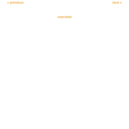
« previous
next »
overview
Let’s work together against religiously motivated
extremism