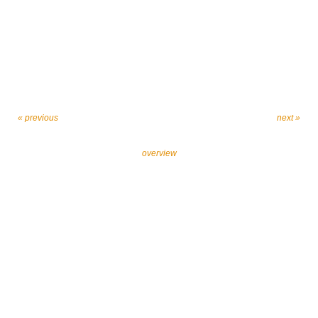
« previous
next »
overview
Let’s work together against religiously motivated
extremism