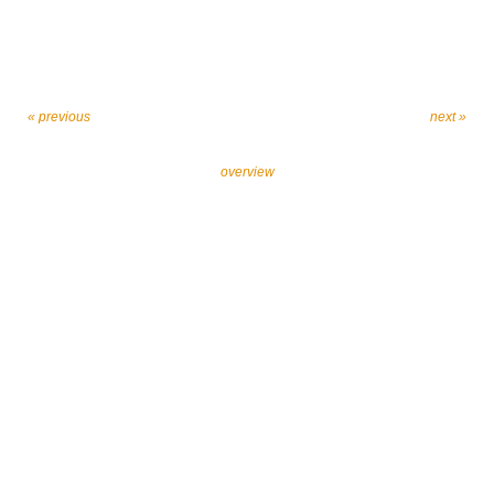
« previous
next »
overview
Let’s work together against religiously motivated
extremism