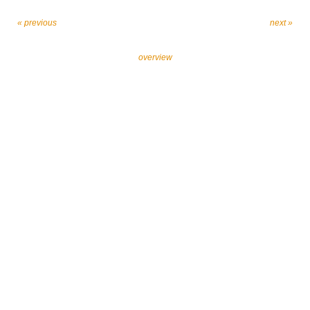
« previous
next »
overview
Let’s work together against religiously motivated
extremism