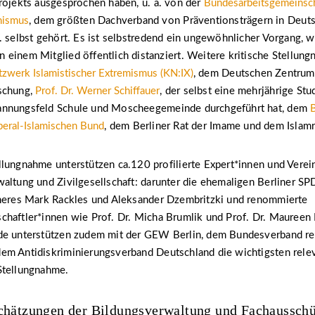
rojekts ausgesprochen haben, u. a. von der
Bundesarbeitsgemeinscha
mismus
, dem größten Dachverband von Präventionsträgern in Deuts
. selbst gehört. Es ist selbstredend ein ungewöhnlicher Vorgang, w
einem Mitglied öffentlich distanziert. Weitere kritische Stellun
werk Islamistischer Extremismus (KN:IX)
, dem Deutschen Zentrum 
schung,
Prof. Dr. Werner Schiﬀauer
, der selbst eine mehrjährige Stud
annungsfeld Schule und Moscheegemeinde durchgeführt hat, dem
B
beral-Islamischen Bund
, dem Berliner Rat der Imame und dem Islamr
lungnahme unterstützen ca.120 profilierte Expert*innen und Verei
altung und Zivilgesellschaft: darunter die ehemaligen Berliner SP
nneres Mark Rackles und Aleksander Dzembritzki und renommierte
chaftler*innen wie Prof. Dr. Micha Brumlik und Prof. Dr. Maureen
de unterstützen zudem mit der GEW Berlin, dem Bundesverband re
em Antidiskriminierungsverband Deutschland die wichtigsten rele
Stellungnahme.
schätzungen der Bildungsverwaltung und Fachaussch