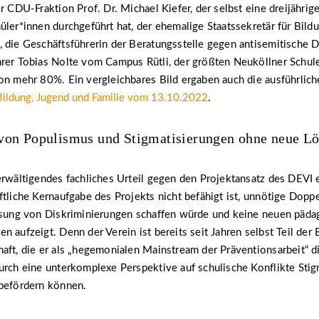
er CDU-Fraktion Prof. Dr. Michael Kiefer, der selbst eine dreijährig
üler*innen durchgeführt hat, der ehemalige Staatssekretär für Bild
 die Geschäftsführerin der Beratungsstelle gegen antisemitische D
hrer Tobias Nolte vom Campus Rütli, der größten Neuköllner Schul
von mehr 80%. Ein vergleichbares Bild ergaben auch die ausführli
Bildung, Jugend und Familie vom 13.10.2022
.
von Populismus und Stigmatisierungen ohne neue L
erwältigendes fachliches Urteil gegen den Projektansatz des DEVI e
ftliche Kernaufgabe des Projekts nicht befähigt ist, unnötige Doppe
assung von Diskriminierungen schaffen würde und keine neuen päd
 aufzeigt. Denn der Verein ist bereits seit Jahren selbst Teil der 
aft, die er als „hegemonialen Mainstream der Präventionsarbeit“ dis
urch eine unterkomplexe Perspektive auf schulische Konflikte Stig
 befördern können.