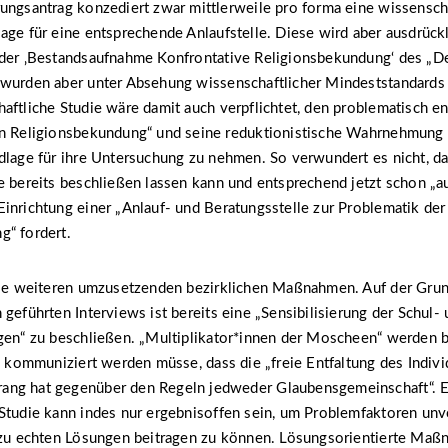
ungsantrag konzediert zwar mittlerweile pro forma eine wissenscha
age für eine entsprechende Anlaufstelle. Diese wird aber ausdrückl
der ‚Bestandsaufnahme Konfrontative Religionsbekundung‘ des „DeV
 wurden aber unter Absehung wissenschaftlicher Mindeststandards 
aftliche Studie wäre damit auch verpflichtet, den problematisch en
en Religionsbekundung“ und seine reduktionistische Wahrnehmung v
dlage für ihre Untersuchung zu nehmen. So verwundert es nicht, da
e bereits beschließen lassen kann und entsprechend jetzt schon „a
inrichtung einer „Anlauf- und Beratungsstelle zur Problematik der
g“ fordert.
 die weiteren umzusetzenden bezirklichen Maßnahmen. Auf der Gru
 geführten Interviews ist bereits eine „Sensibilisierung der Schul-
gen“ zu beschließen. „Multiplikator*innen der Moscheen“ werden b
en kommuniziert werden müsse, dass die „freie Entfaltung des Indi
ng hat gegenüber den Regeln jedweder Glaubensgemeinschaft“. E
 Studie kann indes nur ergebnisoffen sein, um Problemfaktoren 
d zu echten Lösungen beitragen zu können. Lösungsorientierte Ma