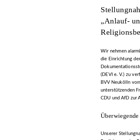
Stellungnah
„Anlauf- un
Religionsb
Wir nehmen alarmie
die Einrichtung de
Dokumentationsstel
(DEVI e. V.) zu ve
BVV Neukölln vom 
unterstützenden F
CDU und AfD zur 
Überwiegende 
Unserer Stellungna