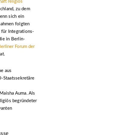
ft religiös
chland, zu dem
enn sich ein
gnahmen folgten
für Integrations-
ie in Berlin-
erliner Forum der
at.
ne aus
D-Staatssekretäre
 Maisha Auma. Als
ligiös begründeter
vanten
üsse