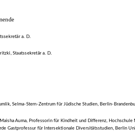
hnende
tssekretär a. D.
tzki, Staatssekretär a. D.
umlik, Selma-Stern-Zentrum für Jüdische Studien, Berlin-Brandenb
 Maisha Auma, Professorin für Kindheit und Differenz, Hochschul
rde Gastprofessur für Intersektionale Diversitätsstudien, Berlin Uni