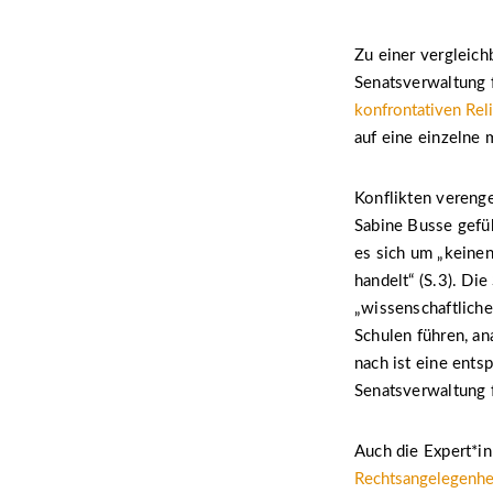
Zu einer vergleich
Senatsverwaltung f
konfrontativen Rel
auf eine einzelne
Konflikten vereng
Sabine Busse gefüh
es sich um „keinen
handelt“ (S.3). Di
„wissenschaftliche
Schulen führen, an
nach ist eine ents
Senatsverwaltung f
Auch die Expert*
Rechtsangelegenhe