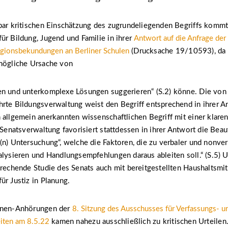
bar kritischen Einschätzung des zugrundeliegenden Begriffs kommt
ür Bildung, Jugend und Familie in ihrer
Antwort auf die Anfrage de
igionsbekundungen an Berliner Schulen
(Drucksache 19/10593), da d
 mögliche Ursache von
en und unterkomplexe Lösungen suggerieren“ (S.2) könne. Die von 
rte Bildungsverwaltung weist den Begriff entsprechend in ihrer A
 allgemein anerkannten wissenschaftlichen Begriff mit einer klaren
e Senatsverwaltung favorisiert stattdessen in ihrer Antwort die Beau
(n) Untersuchung“, welche die Faktoren, die zu verbaler und nonve
alysieren und Handlungsempfehlungen daraus ableiten soll.“ (S.5) 
prechende Studie des Senats auch mit bereitgestellten Haushaltsmit
ür Justiz in Planung.
innen-Anhörungen der
8. Sitzung des Ausschusses für Verfassungs- u
iten am 8.5.22
kamen nahezu ausschließlich zu kritischen Urteilen