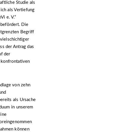
ftliche Studie als
ich als Vertiefung
i e. V.“
befördert. Die
tgrenzten Begriff
ielschichtiger
ss der Antrag das
uf der
 konfrontativen
ndlage von zehn
 und
ereits als Ursache
viduum in unserem
ine
unvoreingenommen
ßnahmen können