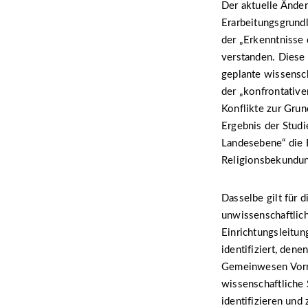
Der aktuelle Änder
Erarbeitungsgrundl
der „Erkenntnisse 
verstanden. Diese
geplante wissensch
der „konfrontativ
Konflikte zur Grun
Ergebnis der Studi
Landesebene“ die E
Religionsbekundun
Dasselbe gilt für
unwissenschaftlich
Einrichtungsleitun
identifiziert, den
Gemeinwesen Vorra
wissenschaftliche
identifizieren un