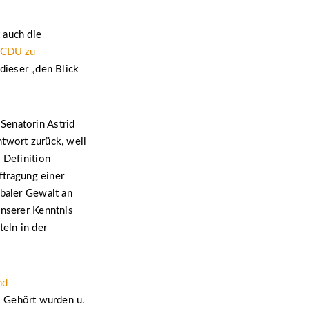
 auch die
r CDU zu
ieser „den Blick
Senatorin Astrid
ntwort zurück, weil
 Definition
ftragung einer
rbaler Gewalt an
Unserer Kenntnis
teln in der
nd
. Gehört wurden u.