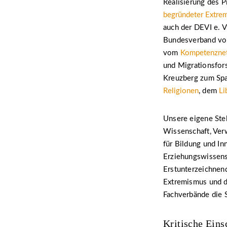
Realisierung des P
begründeter Extre
auch der DEVI e. V
Bundesverband von 
vom
Kompetenznetz
und Migrationsfor
Kreuzberg zum Sp
Religionen
, dem
Li
Unsere eigene Stel
Wissenschaft, Verw
für Bildung und I
Erziehungswissens
Erstunterzeichnen
Extremismus und d
Fachverbände die 
Kritische Ein