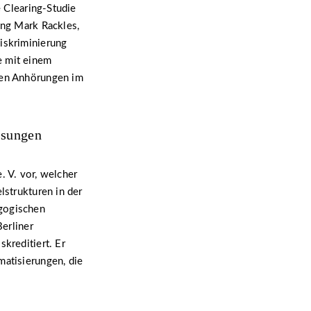
e Clearing-Studie
ung Mark Rackles,
iskriminierung
e mit einem
chen Anhörungen im
ösungen
. V. vor, welcher
lstrukturen in der
agogischen
Berliner
kreditiert. Er
matisierungen, die