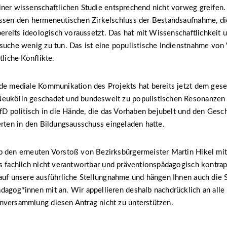
ner wissenschaftlichen Studie entsprechend nicht vorweg greifen.
essen den hermeneutischen Zirkelschluss der Bestandsaufnahme, di
 bereits ideologisch voraussetzt. Das hat mit Wissenschaftlichkeit 
suche wenig zu tun. Das ist eine populistische Indienstnahme von
tliche Konflikte.
de mediale Kommunikation des Projekts hat bereits jetzt dem gesel
eukölln geschadet und bundesweit zu populistischen Resonanzen 
AfD politisch in die Hände, die das Vorhaben bejubelt und den Gesc
erten in den Bildungsausschuss eingeladen hatte.
 den erneuten Vorstoß von Bezirksbürgermeister Martin Hikel mit 
s fachlich nicht verantwortbar und präventionspädagogisch kontra
 auf unsere ausführliche Stellungnahme und hängen Ihnen auch die
agog*innen mit an. Wir appellieren deshalb nachdrücklich an alle 
nversammlung diesen Antrag nicht zu unterstützen.