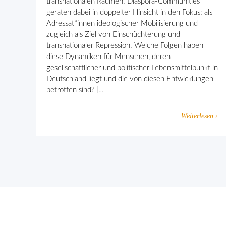
transnationalen Räumen. Diaspora-Communities
geraten dabei in doppelter Hinsicht in den Fokus: als
Adressat*innen ideologischer Mobilisierung und
zugleich als Ziel von Einschüchterung und
transnationaler Repression. Welche Folgen haben
diese Dynamiken für Menschen, deren
gesellschaftlicher und politischer Lebensmittelpunkt in
Deutschland liegt und die von diesen Entwicklungen
betroffen sind? […]
Weiterlesen ›
Gemeinsam gegen religiös begründ