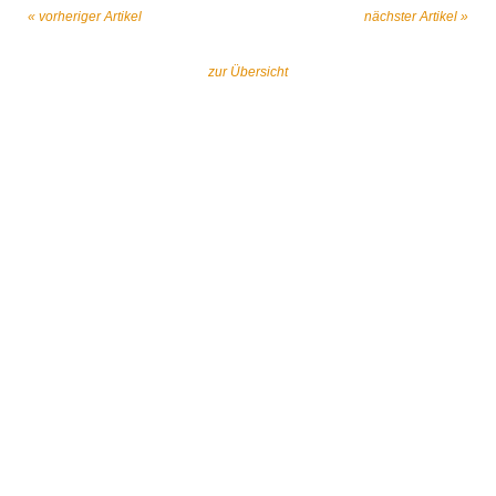
« vorheriger Artikel
nächster Artikel »
zur Übersicht
Gemeinsam gegen religiös begründeten
Extremismus