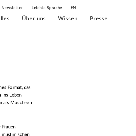
Newsletter
Leichte Sprache
EN
lles
Über uns
Wissen
Presse
hes Format, das
n ins Leben
stmals Moscheen
r Frauen
d muslimischen