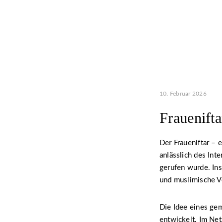
10. Februar 2026
Frauenift
Der Fraueniftar – 
anlässlich des Int
gerufen wurde. In
und muslimische Ve
Die Idee eines ge
entwickelt. Im Ne