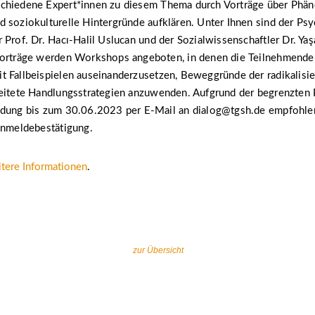
chiedene Expert*innen zu diesem Thema durch Vorträge über Phä
 soziokulturelle Hintergründe aufklären. Unter Ihnen sind der Ps
 Prof. Dr. Hacı-Halil Uslucan und der Sozialwissenschaftler Dr. Yaş
Vorträge werden Workshops angeboten, in denen die Teilnehmende
t Fallbeispielen auseinanderzusetzen, Beweggründe der radikalis
eitete Handlungsstrategien anzuwenden. Aufgrund der begrenzten P
ldung bis zum 30.06.2023 per E-Mail an dialog@tgsh.de empfohle
Anmeldebestätigung.
tere Informationen
.
zur Übersicht