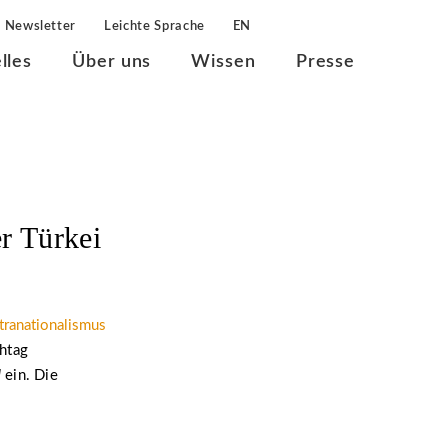
Newsletter
Leichte Sprache
EN
lles
Über uns
Wissen
Presse
r Türkei
ltranationalismus
chtag
d
ein. Die