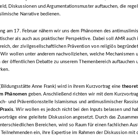
ld, Diskussionen und Argumentationsmuster auftauchen, die rege
slimische Narrative bedienen.
tung am 17. Februar nähern wir uns dem Phänomen des antimuslimi
ischer als auch aus praktischer Perspektive. Dabei soll AMR auch 
eich, der zivilgesellschaftlichen Prävention von religiös begründ
. Wir wollen unter anderem nachvollziehen, welche Mechanismen 
 der öffentlichen Debatte zu unserem Themenbereich auftauchen u
rken.
Bildungsstätte Anne Frank) wird in ihrem Kurzvortrag eine
theoret
zum Phänomen
geben. Anschließend richten wir mit dem Kurzvortra
ach- und Präventionsstelle Islamismus und antimuslimischer Rassi
Praxis
. Wir wollen es jedoch nicht bei den Inputs belassen und h
zvorträge eine geleitete Diskussion angesetzt. Durch das Zusam
nterschiedlichen Bereichen, wird so Raum für einen fachlichen Aus
 Teilnehmenden ein, ihre Expertise im Rahmen der Diskussion mit 