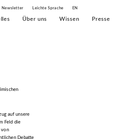
Newsletter
Leichte Sprache
EN
lles
Über uns
Wissen
Presse
imischen
zug auf unsere
em Feld die
t von
ntlichen Debatte