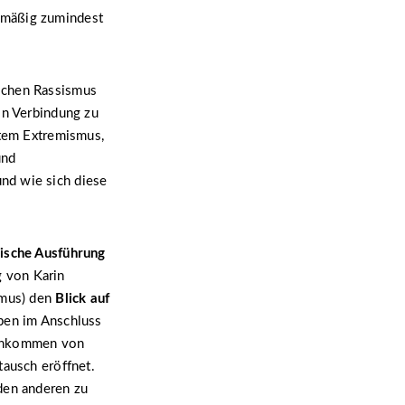
lmäßig zumindest
schen Rassismus
in Verbindung zu
etem Extremismus,
und
nd wie sich diese
ische Ausführung
g von Karin
smus) den
Blick auf
aben im Anschluss
menkommen von
tausch eröffnet.
den anderen zu