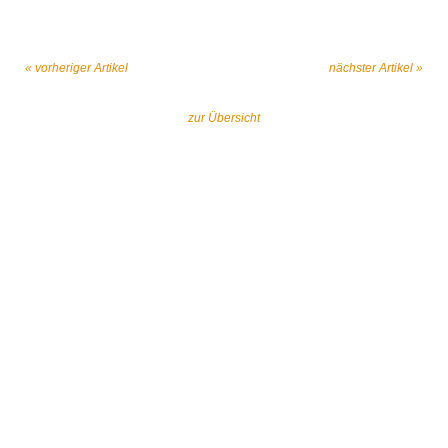
« vorheriger Artikel
nächster Artikel »
zur Übersicht
Gemeinsam gegen religiös begründeten
Extremismus