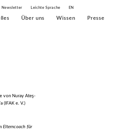
Newsletter
Leichte Sprache
EN
lles
Über uns
Wissen
Presse
e von Nuray Ateş-
 (IFAK e. V.)
um
Elterncoach für