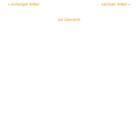
« vorheriger Artikel
nächster Artikel »
zur Übersicht
Gemeinsam gegen religiös begründeten
Extremismus