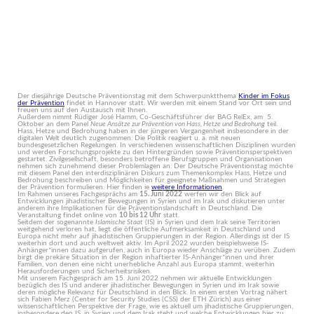
Der diesjährige Deutsche Präventionstag mit dem Schwerpunktthema
Kinder im Fokus
der Prävention
findet in Hannover statt. Wir werden mit einem Stand vor Ort sein und
freuen uns auf den Austausch mit Ihnen.
Außerdem nimmt Rüdiger José Hamm, Co-Geschäftsführer der BAG RelEx, am 5.
Oktober an dem Panel
Neue Ansätze zur Prävention von Hass, Hetze und Bedrohung
teil.
Hass, Hetze und Bedrohung haben in der jüngeren Vergangenheit insbesondere in der
digitalen Welt deutlich zugenommen. Die Politik reagiert u. a. mit neuen
bundesgesetzlichen Regelungen. In verschiedenen wissenschaftlichen Disziplinen wurden
und werden Forschungsprojekte zu den Hintergründen sowie Präventionsperspektiven
gestartet. Zivilgesellschaft, besonders betroffene Berufsgruppen und Organisationen
nehmen sich zunehmend dieser Problemlagen an. Der Deutsche Präventionstag möchte
mit diesem Panel den interdisziplinären Diskurs zum Themenkomplex Hass, Hetze und
Bedrohung beschreiben und Möglichkeiten für geeignete Maßnahmen und Strategien
der Prävention formulieren. Hier finden ie
weitere Informationen
.
Im Rahmen unseres Fachgesprächs am
15. Juni 2022
werfen wir den Blick auf
Entwicklungen jihadistischer Bewegungen in Syrien und im Irak und diskutieren unter
anderem ihre Implikationen für die Präventionslandschaft in Deutschland. Die
Veranstaltung findet online von
10 bis 12 Uhr
statt.
Seitdem der sogenannte
Islamische Staat
(IS) in Syrien und dem Irak seine Territorien
weitgehend verloren hat, liegt die öffentliche Aufmerksamkeit in Deutschland und
Europa nicht mehr auf jihadistischen Gruppierungen in der Region. Allerdings ist der IS
weiterhin dort und auch weltweit aktiv. Im April 2022 wurden beispielsweise IS-
Anhänger*innen dazu aufgerufen, auch in Europa wieder Anschläge zu verüben. Zudem
birgt die prekäre Situation in der Region inhaftierter IS-Anhänger*innen und ihrer
Familien, von denen eine nicht unerhebliche Anzahl aus Europa stammt, weiterhin
Herausforderungen und Sicherheitsrisiken.
Mit unserem Fachgespräch am 15. Juni 2022 nehmen wir aktuelle Entwicklungen
bezüglich des IS und anderer jihadistischer Bewegungen in Syrien und im Irak sowie
deren mögliche Relevanz für Deutschland in den Blick. In einem ersten Vortrag nähert
sich Fabien Merz (Center for Security Studies (CSS) der ETH Zürich) aus einer
wissenschaftlichen Perspektive der Frage, wie es aktuell um jihadistische Gruppierungen,
insbesondere den IS, in Syrien und dem Irak steht und welche Entwicklungen hier zu