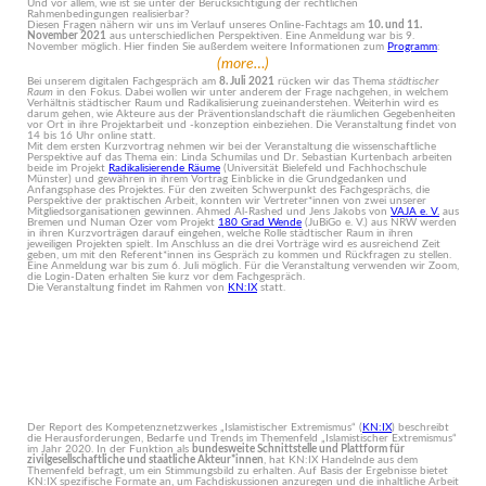
Und vor allem, wie ist sie unter der Berücksichtigung der rechtlichen
Rahmenbedingungen realisierbar?
Diesen Fragen nähern wir uns im Verlauf unseres Online-Fachtags am
10. und 11.
November 2021
aus unterschiedlichen Perspektiven. Eine Anmeldung war bis 9.
November möglich. Hier finden Sie außerdem weitere Informationen zum
Programm
:
(more…)
Bei unserem digitalen Fachgespräch am
8. Juli 2021
rücken wir das Thema
städtischer
Raum
in den Fokus. Dabei wollen wir unter anderem der Frage nachgehen, in welchem
Verhältnis städtischer Raum und Radikalisierung zueinanderstehen. Weiterhin wird es
darum gehen, wie Akteure aus der Präventionslandschaft die räumlichen Gegebenheiten
vor Ort in ihre Projektarbeit und -konzeption einbeziehen. Die Veranstaltung findet von
14 bis 16 Uhr online statt.
Mit dem ersten Kurzvortrag nehmen wir bei der Veranstaltung die wissenschaftliche
Perspektive auf das Thema ein: Linda Schumilas und Dr. Sebastian Kurtenbach arbeiten
beide im Projekt
Radikalisierende Räume
(Universität Bielefeld und Fachhochschule
Münster) und gewähren in ihrem Vortrag Einblicke in die Grundgedanken und
Anfangsphase des Projektes. Für den zweiten Schwerpunkt des Fachgesprächs, die
Perspektive der praktischen Arbeit, konnten wir Vertreter*innen von zwei unserer
Mitgliedsorganisationen gewinnen. Ahmed Al-Rashed und Jens Jakobs von
VAJA e. V.
aus
Bremen und Numan Özer vom Projekt
180 Grad Wende
(JuBiGo e. V.) aus NRW werden
in ihren Kurzvorträgen darauf eingehen, welche Rolle städtischer Raum in ihren
jeweiligen Projekten spielt. Im Anschluss an die drei Vorträge wird es ausreichend Zeit
geben, um mit den Referent*innen ins Gespräch zu kommen und Rückfragen zu stellen.
Eine Anmeldung war bis zum 6. Juli möglich. Für die Veranstaltung verwenden wir Zoom,
die Login-Daten erhalten Sie kurz vor dem Fachgespräch.
Die Veranstaltung findet im Rahmen von
KN:IX
statt.
Der Report des Kompetenznetzwerkes „Islamistischer Extremismus“ (
KN:IX
) beschreibt
die Herausforderungen, Bedarfe und Trends im Themenfeld „Islamistischer Extremismus“
im Jahr 2020. In der Funktion als
bundesweite Schnittstelle und Plattform für
zivilgesellschaftliche und staatliche Akteur*innen
, hat KN:IX Handelnde aus dem
Themenfeld befragt, um ein Stimmungsbild zu erhalten. Auf Basis der Ergebnisse bietet
KN:IX spezifische Formate an, um Fachdiskussionen anzuregen und die inhaltliche Arbeit