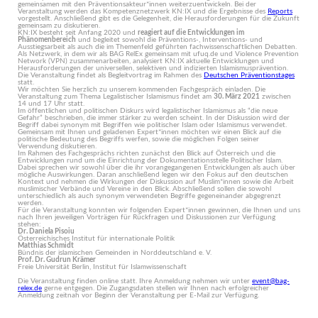
gemeinsamen mit den Präventionsakteur*innen weiterzuentwickeln. Bei der
Veranstaltung werden das Kompetenznetzwerk KN:IX und die Ergebnisse des
Reports
vorgestellt. Anschließend gibt es die Gelegenheit, die Herausforderungen für die Zukunft
gemeinsam zu diskutieren.
KN:IX besteht seit Anfang 2020 und
reagiert auf die Entwicklungen im
Phänomenbereich
und begleitet sowohl die Präventions-, Interventions- und
Ausstiegsarbeit als auch die im Themenfeld geführten fachwissenschaftlichen Debatten.
Als Netzwerk, in dem wir als BAG RelEx gemeinsam mit ufuq.de und Violence Prevention
Network (VPN) zusammenarbeiten, analysiert KN:IX aktuelle Entwicklungen und
Herausforderungen der universellen, selektiven und indizierten Islamismusprävention.
Die Veranstaltung findet als Begleitvortrag im Rahmen des
Deutschen Präventionstages
statt.
Wir möchten Sie herzlich zu unserem kommenden Fachgespräch einladen. Die
Veranstaltung zum Thema Legalistischer Islamismus findet am
30. März 2021
zwischen
14 und 17 Uhr statt.
Im öffentlichen und politischen Diskurs wird legalistischer Islamismus als “die neue
Gefahr” beschrieben, die immer stärker zu werden scheint. In der Diskussion wird der
Begriff dabei synonym mit Begriffen wie politischer Islam oder Islamismus verwendet.
Gemeinsam mit Ihnen und geladenen Expert*innen möchten wir einen Blick auf die
politische Bedeutung des Begriffs werfen, sowie die möglichen Folgen seiner
Verwendung diskutieren.
Im Rahmen des Fachgesprächs richten zunächst den Blick auf Österreich und die
Entwicklungen rund um die Einrichtung der Dokumentationsstelle Politischer Islam.
Dabei sprechen wir sowohl über die ihr vorangegangenen Entwicklungen als auch über
mögliche Auswirkungen. Daran anschließend legen wir den Fokus auf den deutschen
Kontext und nehmen die Wirkungen der Diskussion auf Muslim*innen sowie die Arbeit
muslimischer Verbände und Vereine in den Blick. Abschließend sollen die sowohl
unterschiedlich als auch synonym verwendeten Begriffe gegeneinander abgegrenzt
werden.
Für die Veranstaltung konnten wir folgenden Expert*innen gewinnen, die Ihnen und uns
nach Ihren jeweiligen Vorträgen für Rückfragen und Diskussionen zur Verfügung
stehen:
Dr. Daniela Pisoiu
Österreichisches Institut für internationale Politik
Matthias Schmidt
Bündnis der islamischen Gemeinden in Norddeutschland e. V.
Prof. Dr. Gudrun Krämer
Freie Universität Berlin, Institut für Islamwissenschaft
Die Veranstaltung finden online statt. Ihre Anmeldung nehmen wir unter
event@bag-
relex.de
gerne entgegen. Die Zugangsdaten stellen wir Ihnen nach erfolgreicher
Anmeldung zeitnah vor Beginn der Veranstaltung per E-Mail zur Verfügung.
Let’s work together against religiously motivated