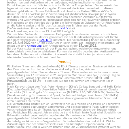
beobachten sind. Außerdem wird er aufzeigen, welche Implikationen diese
Entwicklungen auch auf die terroristische Gefahr in Europa haben. Daran anknüpfend
legen wir mit dem zweiten Vortrag den Fokus auf die Präventionsarbeit. In diesem
Rahmen geht Ahmet Numan Çakilkum (Local Streetwork Online/Offline, AVP e. V.)
darauf ein, ob Entwicklungen in Verbindung mit jihadistischen Bewegungen in Syrien
und dem Irak in den Sozialen Medien auch von deutschen Akteuren aufgegriffen
werden und welchemöglichen Handlungsansätze sich für die Präventionsarbeit ergeben.
Im Nachgang an die Vorträge gibt es für die Teilnehmenden Gelegenheit für Rückfragen
an die Referierenden und für den Austausch von Erfahrungen aus der Praxis.
Die Veranstaltung findet im Rahmen von
KN:IX
statt.
Eine Anmeldung war bis zum 13. Juni 2022 möglich.
Wir möchten Sie herzlich zu unserem Fachgespräch zu islamisiertem und christlichem
Antisemitismus einladen, das wir gemeinsam mit der Bundesarbeitsgemeinschaft Kirche
und Rechtsextremismus (
BAG K+R
) umsetzen. Die Veranstaltung findet am Donnerstag,
den
23. Juni 2022
von 14 bis 18:30 Uhr in Berlin statt. Die Teilnahme ist kostenfrei, wir
bitten um eine
Anmeldung
. Der Anmeldeschluss ist der
15. Juni 2022
.
Bei der Veranstaltung wollen wir der Frage nachgehen, welche Gemeinsamkeiten und
Unterschiede zwischen verschiedenen Formen des religiös begründeten Antisemitismus
bestehen. Außerdem wird diskutiert, inwieweit der christliche Antijudaismus seine
islamisierte Form historisch beeinflusst hat.
(more…)
Rückkehrer*innen und die (ausbleibende) Rückführung deutscher Staatsangehöriger aus
den Camps in den kurdischen Gebieten sind auf politischer, zivil- und
gesamtgesellschaftlicher Ebene relevante Themen. Diese wollen wir im Rahmen unserer
Veranstaltung am 17. November 2021 aufgreifen. Wir freuen uns, Sie für diesen Tag zu
einem neuen Format begrüßen zu können: unserem ersten Online
Politik- und
Pressegespräch
um
18 Uhr
– dieses Mal live aus den Türmen am Frankfurter Tor in
Berlin.
Nach Kurzvorträgen von Prof. Peter Neumann (King´s College London) und Sofia Koller
(Deutsche Gesellschaft für Auswärtige Politik e. V.) werden wir gemeinsam mit Claudia
Dantschke (Grüner Vogel e. V.) Lamya Kaddor (BÜNDNIS 90/DIE GRÜNEN) Samira Benz
(Senatsverwaltung für Inneres und Sport, Berlin) und Rüdiger José Hamm (BAG RelEx)
über den Umgang mit Rückkehrer*innen aus dem sogenannten Islamischen Staat und
ihren Kindern diskutieren.
Die Veranstaltung richtet sich an Vertreter*innen aus Medien und Politik, an Fachkräfte
im Bereich religiös begründeter Extremismus und die interessierte (Fach-)Öffentlichkeit.
Versicherheitlichung ist ein Thema, das in diversen Arbeitsfeldern der Sozialen Arbeit
und Politischen Bildung seit Jahren diskutiert und kritisch hinterfragt wird. Speziell in der
Präventionsarbeit gegen religiös begründeten Extremismus erhöht die
gesamtgesellschaftliche Wahrnehmung und die mediale Berichterstattung den Druck auf
die beteiligten Akteure aus Zivilgesellschaft, Sicherheitsbehörden und Politik. Welche
Auswirkungen hat der Sicherheitsdiskurs auf die beteiligten Organisationen und
Institutionen? Wie und in welchem Rahmen kann die Zusammenarbeit gestaltet werden?