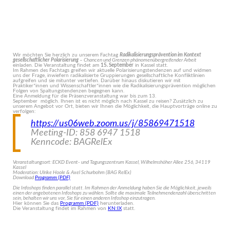
Wir möchten Sie herzlich zu unserem Fachtag
Radikalisierungsprävention im Kontext
gesellschaftlicher Polarisierung
– Chancen und Grenzen phänomenübergreifender Arbeit
einladen. Die Veranstaltung findet am
15. September
in Kassel statt.
Im Rahmen des Fachtags greifen wir aktuelle Polarisierungstendenzen auf und widmen
uns der Frage, inwiefern radikalisierte Gruppierungen gesellschaftliche Konfliktlinien
aufgreifen und sie mitunter vertiefen. Darüber hinaus diskutieren wir mit
Praktiker*innen und Wissenschaftler*innen wie die Radikalisierungsprävention möglichen
Folgen von Spaltungstendenzen begegnen kann.
Eine Anmeldung für die Präsenzveranstaltung war bis zum 13.
September möglich. Ihnen ist es nicht möglich nach Kassel zu reisen? Zusätzlich zu
unserem Angebot vor Ort, bieten wir Ihnen die Möglichkeit, die Hauptvorträge online zu
verfolgen:
https://us06web.zoom.us/j/85869471518
Meeting-ID: 858 6947 1518
Kenncode: BAGRelEx
Veranstaltungsort: ECKD Event- und Tagungszentrum Kassel, Wilhelmshöher Allee 256, 34119
Kassel
Moderation: Ulrike Hoole & Axel Schurbohm (BAG RelEx)
Download
Programm (PDF)
Die Infoshops finden parallel statt. Im Rahmen der Anmeldung haben Sie die Möglichkeit, jeweils
einen der angebotenen Infoshops zu wählen. Sollte die maximale Teilnehmendenzahl überschritten
sein, behalten wir uns vor, Sie für einen anderen Infoshop einzutragen.
Hier können Sie das
Programm (PDF)
herunterladen.
Die Veranstaltung findet im Rahmen von
KN:IX
statt.