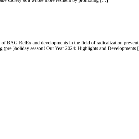
o make society as a whole more resilient by promoting […]
k of BAG RelEx and developments in the field of radicalization prevent
ing (pre-)holiday season! Our Year 2024: Highlights and Developments