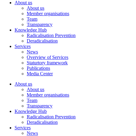
About us
About us
Member organisations
Team
Transparency
Knowledge Hub
Radicalisation Prevention
Deradicalisation
Services
News
Overview of Services
Staturtory framework
Publications
Media Center
About us
About us
Member organisations
Team
Transparency
Knowledge Hub
Radicalisation Prevention
Deradicalisation
Services
News