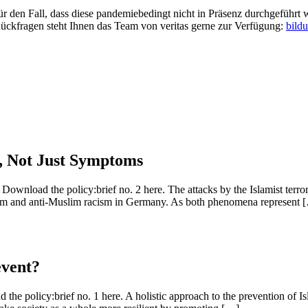
ür den Fall, dass diese pandemiebedingt nicht in Präsenz durchgeführt 
ückfragen steht Ihnen das Team von veritas gerne zur Verfügung:
bild
s, Not Just Symptoms
Download the policy:brief no. 2 here. The attacks by the Islamist terro
itism and anti-Muslim racism in Germany. As both phenomena represent 
event?
he policy:brief no. 1 here. A holistic approach to the prevention of Isl