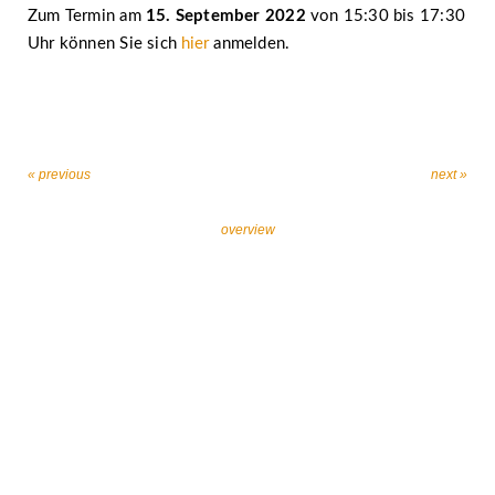
Zum Termin am
15. September 2022
von 15:30 bis 17:30
Uhr können Sie sich
hier
anmelden.
« previous
next »
overview
Let’s work together against religiously motivated
extremism