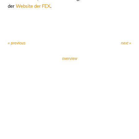
der
Website der FEX
.
« previous
next »
overview
Let’s work together against religiously motivated
extremism