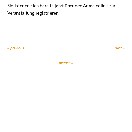
Sie können sich bereits jetzt über den Anmeldelink zur
Veranstaltung registrieren.
« previous
next »
overview
Let’s work together against religiously motivated
extremism