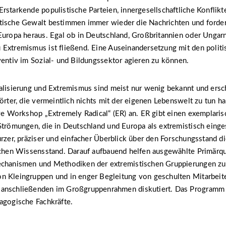
rstarkende populistische Parteien, innergesellschaftliche Konflikt
tische Gewalt bestimmen immer wieder die Nachrichten und forder
Europa heraus. Egal ob in Deutschland, Großbritannien oder Ungar
Extremismus ist fließend. Eine Auseinandersetzung mit den politi
ventiv im Sozial- und Bildungssektor agieren zu können.
alisierung und Extremismus sind meist nur wenig bekannt und ersch
wörter, die vermeintlich nichts mit der eigenen Lebenswelt zu tun h
ive Workshop „Extremely Radical“ (ER) an. ER gibt einen exemplari
Strömungen, die in Deutschland und Europa als extremistisch einge
urzer, präziser und einfacher Überblick über den Forschungsstand 
ichen Wissensstand. Darauf aufbauend helfen ausgewählte Primärqu
echanismen und Methodiken der extremistischen Gruppierungen zu
n Kleingruppen und in enger Begleitung von geschulten Mitarbeit
anschließenden im Großgruppenrahmen diskutiert. Das Programm r
agogische Fachkräfte.