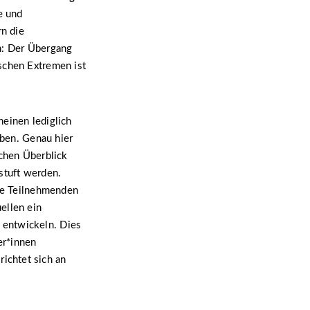
e und
n die
n: Der Übergang
schen Extremen ist
einen lediglich
aben. Genau hier
schen Überblick
stuft werden.
die Teilnehmenden
ellen ein
 entwickeln. Dies
er*innen
ichtet sich an