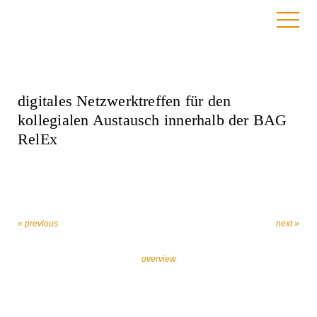
7. April 2020
digitales Netzwerktreffen für den
kollegialen Austausch innerhalb der BAG
RelEx
« previous
next »
overview
Let’s work together against religiously motivated