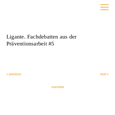
7. November 2022
Ligante. Fachdebatten aus der
Präventionsarbeit #5
« previous
next »
overview
Let’s work together against religiously motivated
extremism