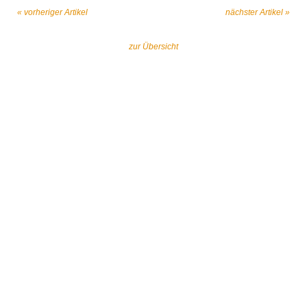
« vorheriger Artikel
nächster Artikel »
zur Übersicht
Gemeinsam gegen religiös begründeten
Extremismus