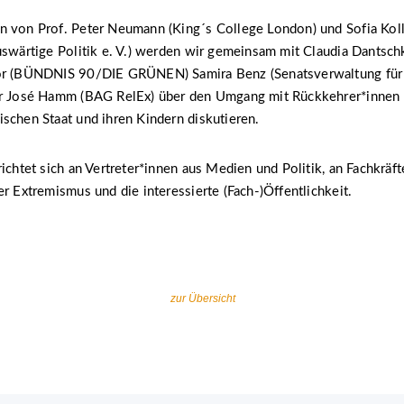
n von Prof. Peter Neumann (King´s College London) und Sofia Kol
uswärtige Politik e. V.) werden wir gemeinsam mit Claudia Dantsch
or (BÜNDNIS 90/DIE GRÜNEN) Samira Benz (Senatsverwaltung für 
er José Hamm (BAG RelEx) über den Umgang mit Rückkehrer*innen
schen Staat und ihren Kindern diskutieren.
richtet sich an Vertreter*innen aus Medien und Politik, an Fachkräf
er Extremismus und die interessierte (Fach-)Öffentlichkeit.
zur Übersicht