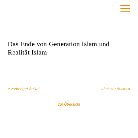
26. August 2025
Das Ende von Generation Islam und
Realität Islam
« vorheriger Artikel
nächster Artikel »
zur Übersicht
Gemeinsam gegen religiös begründeten
Extremismus