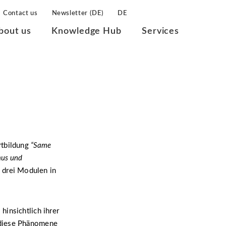
Contact us
Newsletter (DE)
DE
bout us
Knowledge Hub
Services
ortbildung
“Same
mus und
n drei Modulen in
insichtlich ihrer
 diese Phänomene