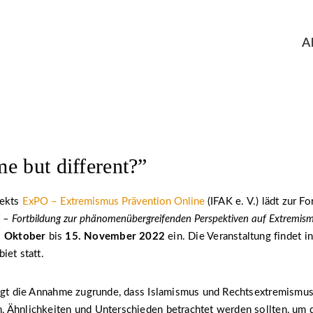
A
e but different?”
jekts
ExPO – Extremismus Prävention Online
(IFAK e. V.) lädt zur F
” – Fortbildung zur phänomenübergreifenden Perspektiven auf Extremis
. Oktober
bis
15. November 2022
ein. Die Veranstaltung findet i
iet statt.
egt die Annahme zugrunde, dass Islamismus und Rechtsextremismus h
 Ähnlichkeiten und Unterschieden betrachtet werden sollten, um