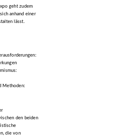
 Expo geht zudem
sich anhand einer
alten lässt.
erausforderungen:
irkungen
amismus:
nd Methoden:
er
wischen den beiden
istische
n, die von