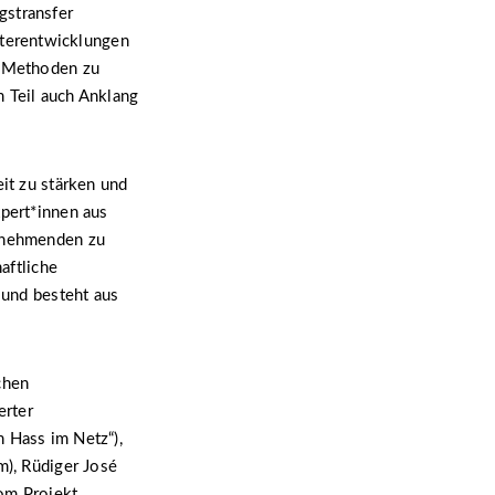
gstransfer
terentwicklungen
n Methoden zu
m Teil auch Anklang
eit zu stärken und
xpert*innen aus
ilnehmenden zu
aftliche
 und besteht aus
chen
erter
n Hass im Netz“),
m), Rüdiger José
vom Projekt