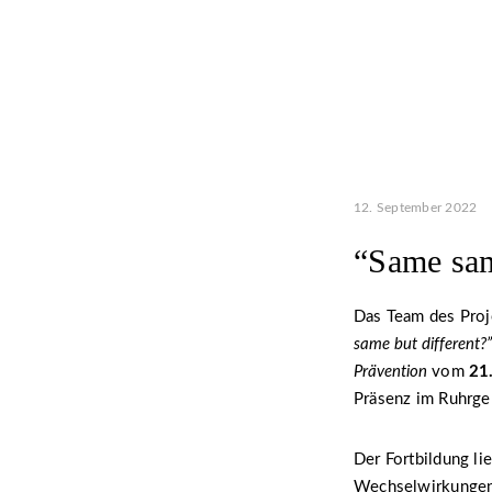
12. September 2022
“Same sam
Das Team des Pro
same but different?
Prävention
vom
21
Präsenz im Ruhrgeb
Der Fortbildung li
Wechselwirkungen,