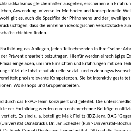
chtsradikalismus gleichermaßen ausgehen, erscheinen ein Erfahrun
ichen, Anwendung universeller Methoden und konzeptionelle Wei
wohl gilt es, auch die Spezifika der Phänomene und der jeweilige
rücksichtigen, dass die einzelnen ideologischen Versatzstücke zu
lschaftsschichten finden.
 Fortbildung das Anliegen, jeden Teilnehmenden in ihrer*seiner Arb
 der Präventionsarbeit beizutragen. Hierfür werden einschlägige E
Praxis eingeladen, um ihre Einsichten und Erfahrungen mit den Te
dung stützt die Inhalte auf aktuelle sozial- und erziehungswissensch
ermittelt praxisrelevante Kompetenzen. Sie ist interaktiv gestaltet
sionen, Workshops und Gruppenarbeiten.
rd durch das ExPO-Team konzipiert und geleitet. Die unterschiedli
e der Fortbildung werden durch entsprechende Beiträge qualifizi
vertieft. Es sind u. a. beteiligt: Maik Fielitz (IDZ-Jena, BAG “Gege
 (Universität Osnabrück), Dr. Jan Schedler (Ruhr-Universität-Bochu
 Dr. Frank Greuel (Deutsches Jugendinstitut, DJI) und die Teams 